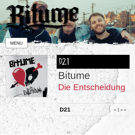
MENU
D21
Bitume
Die Entscheidung
-:--
D21