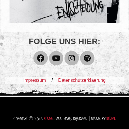
FOLGE UNS HIER:
Facebook
YouTube
Instagram
Spotify
Impressum
Datenschutzerklaerung
COPYRIGHT © 2026
BITUME
. ALL RIGHTS RESERVED. | BITUME BY
BITUME