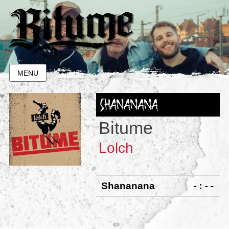
MENU
SHANAN­A­NA
Bitume
Lolch
-:--
Shanan­a­na