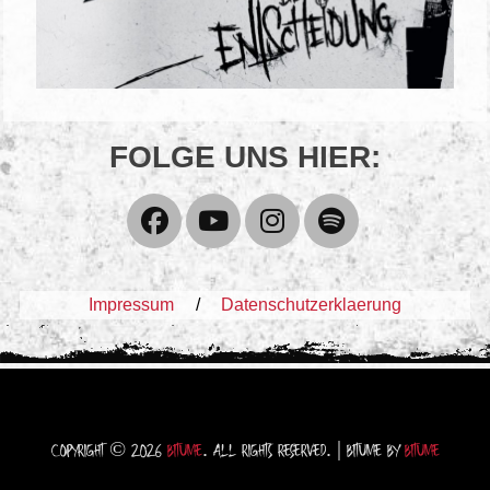
FOLGE UNS HIER:
Facebook
YouTube
Instagram
Spotify
Impressum
Datenschutzerklaerung
COPYRIGHT © 2026
BITUME
. ALL RIGHTS RESERVED. | BITUME BY
BITUME