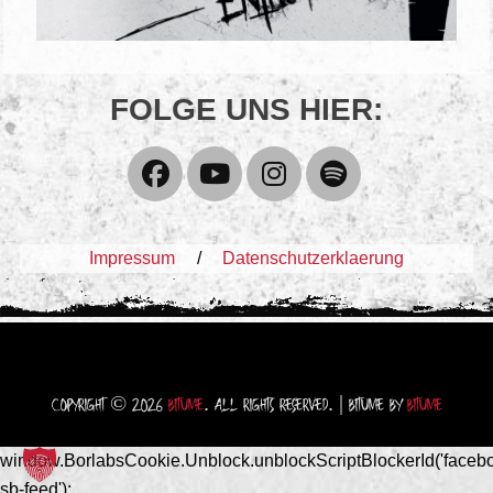
FOLGE UNS HIER:
Facebook
YouTube
Instagram
Spotify
Impressum
Datenschutzerklaerung
COPYRIGHT © 2026
BITUME
. ALL RIGHTS RESERVED. | BITUME BY
BITUME
window.BorlabsCookie.Unblock.unblockScriptBlockerId('faceb
sb-feed');